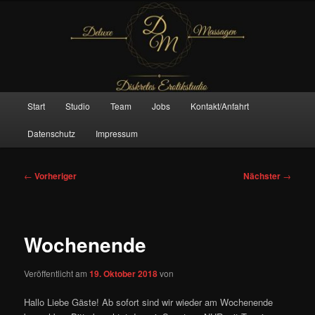
Zum
– Das Original –
primären
Inhalt
springen
Deluxe Massagen And More
Hauptmenü
Start
Studio
Team
Jobs
Kontakt/Anfahrt
Datenschutz
Impressum
Beitragsnavigation
←
Vorheriger
Nächster
→
Wochenende
Veröffentlicht am
19. Oktober 2018
von
Hallo Liebe Gäste! Ab sofort sind wir wieder am Wochenende