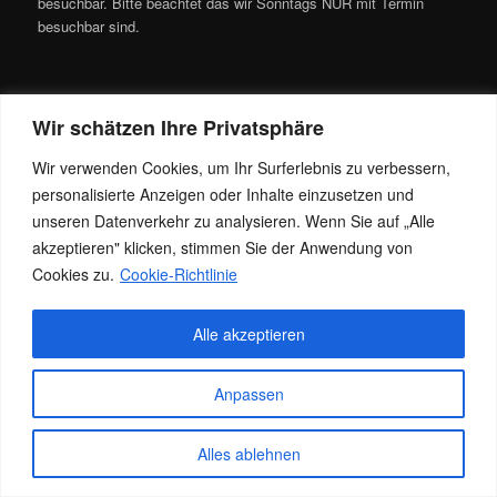
besuchbar. Bitte beachtet das wir Sonntags NUR mit Termin
besuchbar sind.
Dieser Eintrag wurde von
Jacky
unter
News
veröffentlicht. Setze ein
Wir schätzen Ihre Privatsphäre
Lesezeichen für den
Permalink
.
Wir verwenden Cookies, um Ihr Surferlebnis zu verbessern,
personalisierte Anzeigen oder Inhalte einzusetzen und
Datenschutz
Stolz präsentiert von WordPress
unseren Datenverkehr zu analysieren. Wenn Sie auf „Alle
akzeptieren" klicken, stimmen Sie der Anwendung von
Cookies zu.
Cookie-Richtlinie
Alle akzeptieren
Anpassen
Alles ablehnen