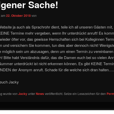
eigener Sache!
ht am
22. Oktober 2018
von
ebsite ja auch als Sprachrohr dient, teile ich all unseren Gästen mit,
KEINE Termine mehr vergeben, wenn Ihr unterdrückt anruft! Es komm
t wieder öfter vor, das gewisse Herrschaften sich bei Kolleginnen Ter
n und versichern Sie kommen, tun dies aber dennoch nicht! Wenigst
te möglich sein um abzusagen, denn um einen Termin zu vereinbaren 
h! Bitte habt Verständnis dafür, das die Damen euch bei so vielen Anr
Nummer unterdrückt ist nicht erkennen können. Es gibt KEINE Termi
NDEN der Anonym anruft. Schade für die welche sich dran halten….
 euch Jacky
rag wurde von
Jacky
unter
News
veröffentlicht. Setze ein Lesezeichen für den
Perm
Datenschutz
Stolz präsentiert von WordPress