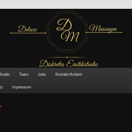
inal –
xe Massagen And
e
Studio
Team
Jobs
Kontakt/Anfahrt
tz
Impressum
vigation
er