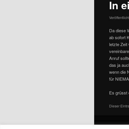
In 
Veröffentlic
Da diese W
ab sofort 
letzte Zei
vereinbare
Anruf soll
das ja auc
wenn die 
für NIEMA
Es grüsst
Dieser Eint