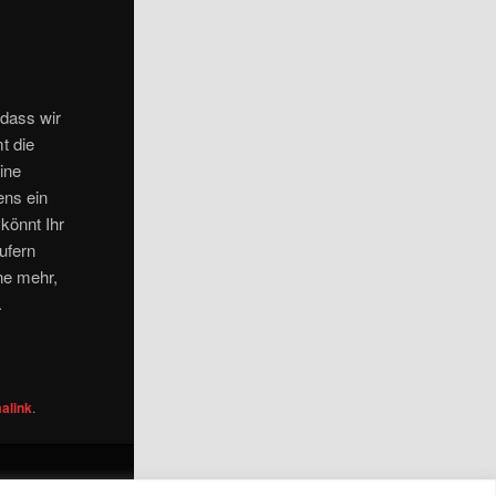
 dass wir
t die
mine
ens ein
könnt Ihr
ufern
ne mehr,
.
alink
.