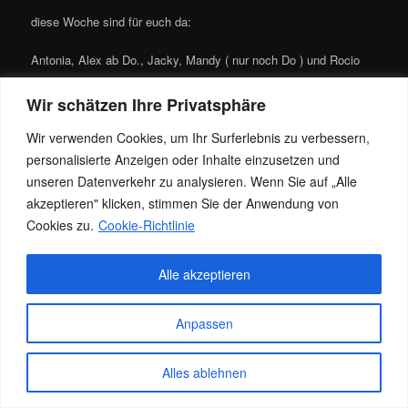
diese Woche sind für euch da:
Antonia, Alex ab Do., Jacky, Mandy ( nur noch Do ) und Rocio
Wünsche allen eine geile Woche
Wir schätzen Ihre Privatsphäre
Wir verwenden Cookies, um Ihr Surferlebnis zu verbessern,
;o) Jacky
personalisierte Anzeigen oder Inhalte einzusetzen und
Dieser Eintrag wurde von
Jacky
unter
News
veröffentlicht. Setze ein
unseren Datenverkehr zu analysieren. Wenn Sie auf „Alle
Lesezeichen für den
Permalink
.
akzeptieren" klicken, stimmen Sie der Anwendung von
Cookies zu.
Cookie-Richtlinie
Datenschutz
Stolz präsentiert von WordPress
Alle akzeptieren
Anpassen
Alles ablehnen