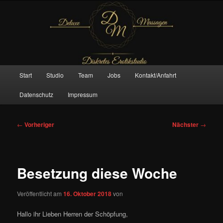
Zum
– Das Original –
primären
Inhalt
springen
Deluxe Massagen And More
Hauptmenü
Start
Studio
Team
Jobs
Kontakt/Anfahrt
Datenschutz
Impressum
Beitragsnavigation
←
Vorheriger
Nächster
→
Besetzung diese Woche
Veröffentlicht am
16. Oktober 2018
von
Hallo ihr Lieben Herren der Schöpfung,