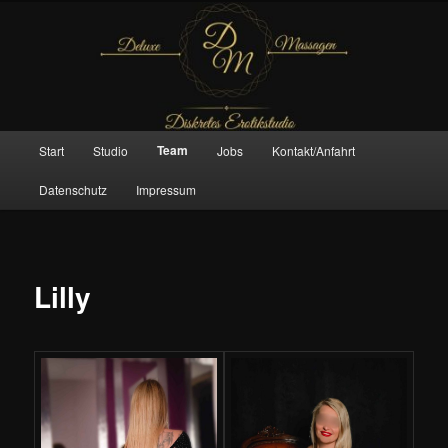
Zum
– Das Original –
primären
Inhalt
springen
Deluxe Massagen And More
Hauptmenü
Team
Start
Studio
Jobs
Kontakt/Anfahrt
Datenschutz
Impressum
Lilly