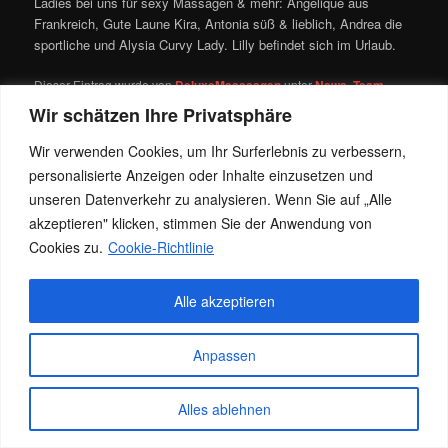
Ladies bei uns für sexy Massagen & mehr: Angélique aus
Frankreich, Gute Laune Kira, Antonia süß & lieblich, Andrea die
sportliche und Alysia Curvy Lady. Lilly befindet sich im Urlaub.
Dieser Eintrag wurde von
DeluxeMasssagen
unter
News
,
Team
veröffentlicht. Setze ein Lesezeichen für den
Permalink
.
Wir schätzen Ihre Privatsphäre
Wir verwenden Cookies, um Ihr Surferlebnis zu verbessern,
personalisierte Anzeigen oder Inhalte einzusetzen und
Datenschutz
Stolz präsentiert von WordPress
unseren Datenverkehr zu analysieren. Wenn Sie auf „Alle
akzeptieren" klicken, stimmen Sie der Anwendung von
Cookies zu.
Cookie-Richtlinie
Alle akzeptieren
Anpassen
Alles ablehnen