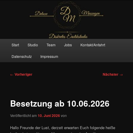
Zum
– Das Original –
primären
Inhalt
springen
Deluxe Massagen And More
Hauptmenü
Start
Studio
Team
Jobs
Kontakt/Anfahrt
Datenschutz
Impressum
Beitragsnavigation
←
Vorheriger
Nächster
→
Besetzung ab 10.06.2026
Veröffentlicht am
10. Juni 2026
von
Hallo Freunde der Lust, derzeit erwarten Euch folgende heiße