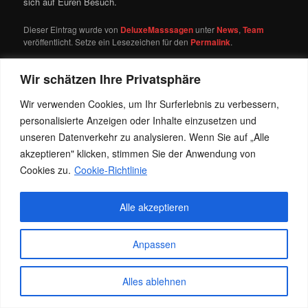
sich auf Euren Besuch.
Dieser Eintrag wurde von
DeluxeMasssagen
unter
News
,
Team
veröffentlicht. Setze ein Lesezeichen für den
Permalink
.
Wir schätzen Ihre Privatsphäre
Datenschutz
Stolz präsentiert von WordPress
Wir verwenden Cookies, um Ihr Surferlebnis zu verbessern,
personalisierte Anzeigen oder Inhalte einzusetzen und
unseren Datenverkehr zu analysieren. Wenn Sie auf „Alle
akzeptieren" klicken, stimmen Sie der Anwendung von
Cookies zu.
Cookie-Richtlinie
Alle akzeptieren
Anpassen
Alles ablehnen