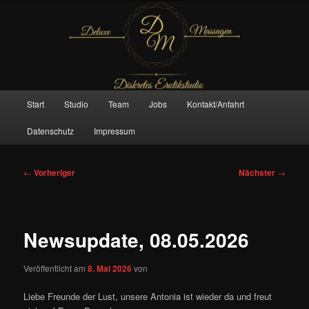
Zum
– Das Original –
primären
Inhalt
springen
Deluxe Massagen And More
Hauptmenü
Start
Studio
Team
Jobs
Kontakt/Anfahrt
Datenschutz
Impressum
Beitragsnavigation
←
Vorheriger
Nächster
→
Newsupdate, 08.05.2026
Veröffentlicht am
8. Mai 2026
von
Liebe Freunde der Lust, unsere Antonia ist wieder da und freut