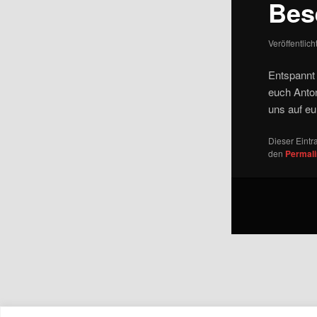
Bes
Veröffentlic
Entspannt
euch Anton
uns auf eu
Dieser Eint
den
Permal