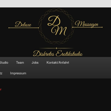
inal –
xe Massagen And
e
Studio
Team
Jobs
Kontakt/Anfahrt
tz
Impressum
vigation
er