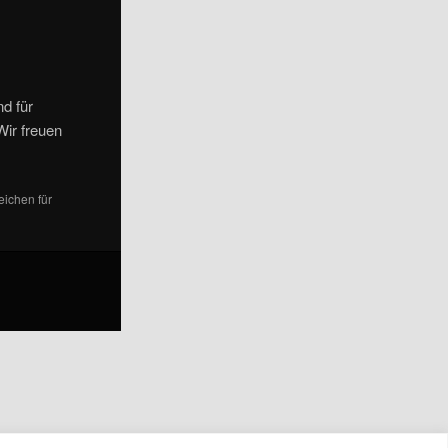
d für
Wir freuen
eichen für