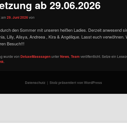
etzung ab 29.06.2026
ht am
29. Juni 2026
von
 durch den Sommer mit unseren heißen Ladies. Derzeit anwesend sin
ia, Lilly, Alisya, Andreea , Kira & Angélique. Lasst euch verwöhnen. 
ren Besuch!!!
rag wurde von
DeluxeMasssagen
unter
News
,
Team
veröffentlicht. Setze ein Lesez
ink
.
Datenschutz
Stolz präsentiert von WordPress