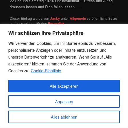
22 Uhr und Samstag 10-16 Uhr besuchbar… Stress und Alltag
draussen lassen und Dich fallen lassen…..
Dieser Eintrag wurde von
Jacky
unter
Allgemein
veröffentlicht. Setze
ein Lesezeichen für den
Permalink
.
Wir schätzen Ihre Privatsphäre
Wir verwenden Cookies, um Ihr Surferlebnis zu verbessern,
Datenschutz
Stolz präsentiert von WordPress
personalisierte Anzeigen oder Inhalte einzusetzen und
unseren Datenverkehr zu analysieren. Wenn Sie auf „Alle
akzeptieren" klicken, stimmen Sie der Anwendung von
Cookies zu.
Cookie-Richtlinie
Alle akzeptieren
Anpassen
Alles ablehnen