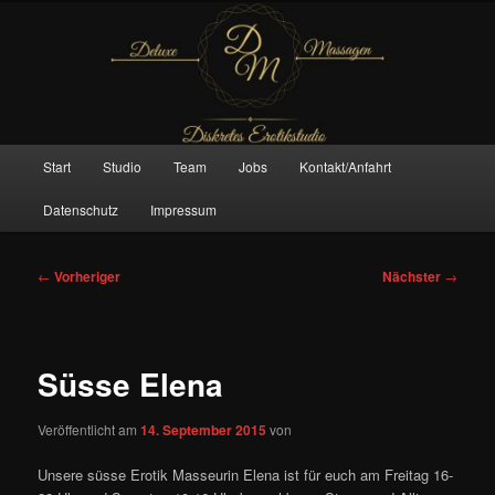
Zum
– Das Original –
primären
Inhalt
springen
Deluxe Massagen And More
Hauptmenü
Start
Studio
Team
Jobs
Kontakt/Anfahrt
Datenschutz
Impressum
Beitragsnavigation
←
Vorheriger
Nächster
→
Süsse Elena
Veröffentlicht am
14. September 2015
von
Unsere süsse Erotik Masseurin Elena ist für euch am Freitag 16-