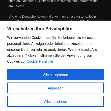
euch da. Näheres zu Service und Besuchszeiten erfährt Mann
am Telefon.
Und eine Deutsche Kollegin die von nun an als feste Kollegin
unser Team verstärken wird. Blond, grosse Natur OW, Reife 38
Jahre, mit heissen Kurven und Top Service….Mehr verrate ich
Wir schätzen Ihre Privatsphäre
euch ebenso ab Montag ;o)
Wir verwenden Cookies, um Ihr Surferlebnis zu verbessern,
Dieser Eintrag wurde von
Jacky
unter
Allgemein
veröffentlicht. Setze
personalisierte Anzeigen oder Inhalte einzusetzen und
ein Lesezeichen für den
Permalink
.
unseren Datenverkehr zu analysieren. Wenn Sie auf „Alle
akzeptieren" klicken, stimmen Sie der Anwendung von
Cookies zu.
Cookie-Richtlinie
Datenschutz
Stolz präsentiert von WordPress
Alle akzeptieren
Anpassen
Alles ablehnen