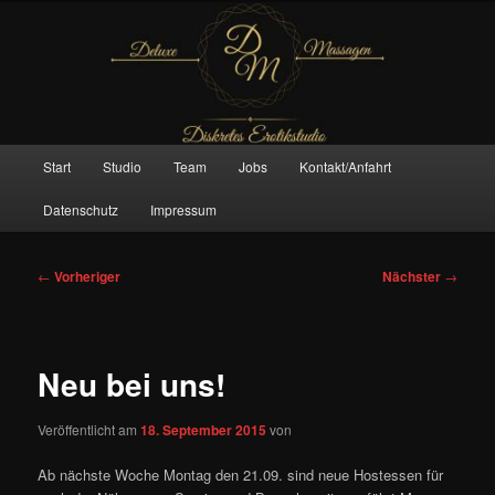
Zum
– Das Original –
primären
Inhalt
springen
Deluxe Massagen And More
Hauptmenü
Start
Studio
Team
Jobs
Kontakt/Anfahrt
Datenschutz
Impressum
Beitragsnavigation
←
Vorheriger
Nächster
→
Neu bei uns!
Veröffentlicht am
18. September 2015
von
Ab nächste Woche Montag den 21.09. sind neue Hostessen für