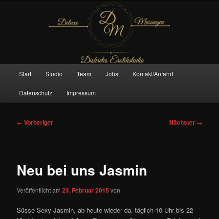
Zum
– Das Original –
primären
Inhalt
springen
Deluxe Massagen And More
Hauptmenü
Start
Studio
Team
Jobs
Kontakt/Anfahrt
Datenschutz
Impressum
Beitragsnavigation
←
Vorheriger
Nächster
→
Neu bei uns Jasmin
Veröffentlicht am
23. Februar 2015
von
Süsse Sexy Jasmin, ab heute wieder da, täglich 10 Uhr bis 22