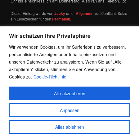
Uhr bis einschliesslich am Donnerstag. Also ran ans Telefon…;o)
Dieser Eintrag wurde von
Jacky
unter
Allgemein
veröffentlicht. Setze
ein Lesezeichen für den
Permalink
.
Wir schätzen Ihre Privatsphäre
Datenschutz
Stolz präsentiert von WordPress
Wir verwenden Cookies, um Ihr Surferlebnis zu verbessern,
personalisierte Anzeigen oder Inhalte einzusetzen und
unseren Datenverkehr zu analysieren. Wenn Sie auf „Alle
akzeptieren" klicken, stimmen Sie der Anwendung von
Cookies zu.
Cookie-Richtlinie
Alle akzeptieren
Anpassen
Alles ablehnen