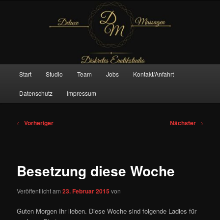
Zum
– Das Original –
primären
Inhalt
springen
Deluxe Massagen And More
Hauptmenü
Start
Studio
Team
Jobs
Kontakt/Anfahrt
Datenschutz
Impressum
Beitragsnavigation
←
Vorheriger
Nächster
→
Besetzung diese Woche
Veröffentlicht am
23. Februar 2015
von
Guten Morgen Ihr lieben. Diese Woche sind folgende Ladies für