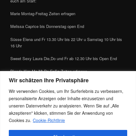
euch am Start:
Marie Montag-Freitag Zeiten erfragen
Melissa Caprice bis Donnerstag open End
Süsse Elena und Fr 13.30 Uhr bis 22 Uhr u Samstag 10 Uhr bis
16 Uhr
Sweet Sexy Laura Die,Do und Fr ab 12.30 Uhr bis Open End
Blonde Kim Mo,Mi,Do,Fr,Sa Zeiten erfragen
Wir schätzen Ihre Privatsphäre
Leonie Mo bis Fr zu Zeiten erfragen
Wir verwenden Cookies, um Ihr Surferlebnis zu verbessern,
personalisierte Anzeigen oder Inhalte einzusetzen und
unseren Datenverkehr zu analysieren. Wenn Sie auf „Alle
akzeptieren" klicken, stimmen Sie der Anwendung von
Cookies zu.
Cookie-Richtlinie
Dieser Eintrag wurde von
Jacky
unter
Allgemein
veröffentlicht. Setze