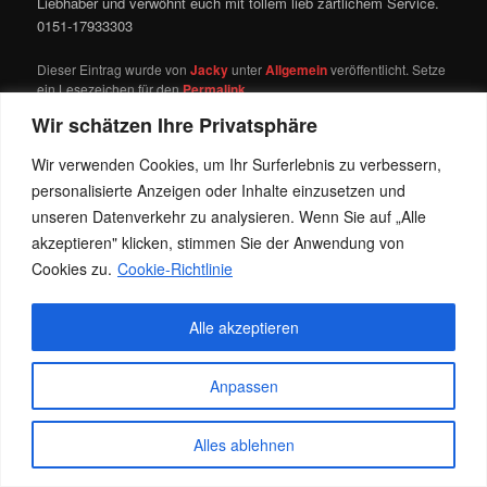
Liebhaber und verwöhnt euch mit tollem lieb zärtlichem Service.
0151-17933303
Dieser Eintrag wurde von
Jacky
unter
Allgemein
veröffentlicht. Setze
ein Lesezeichen für den
Permalink
.
Wir schätzen Ihre Privatsphäre
Wir verwenden Cookies, um Ihr Surferlebnis zu verbessern,
Datenschutz
Stolz präsentiert von WordPress
personalisierte Anzeigen oder Inhalte einzusetzen und
unseren Datenverkehr zu analysieren. Wenn Sie auf „Alle
akzeptieren" klicken, stimmen Sie der Anwendung von
Cookies zu.
Cookie-Richtlinie
Alle akzeptieren
Anpassen
Alles ablehnen