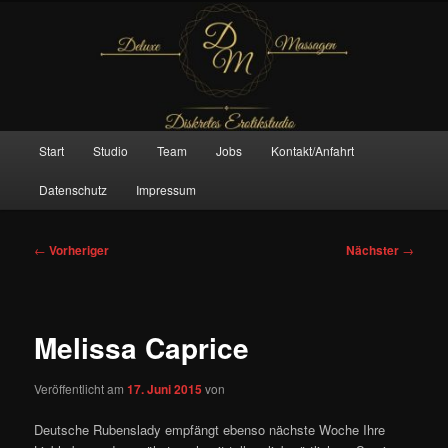
Zum
– Das Original –
primären
Inhalt
springen
Deluxe Massagen And More
Hauptmenü
Start
Studio
Team
Jobs
Kontakt/Anfahrt
Datenschutz
Impressum
Beitragsnavigation
←
Vorheriger
Nächster
→
Melissa Caprice
Veröffentlicht am
17. Juni 2015
von
Deutsche Rubenslady empfängt ebenso nächste Woche Ihre