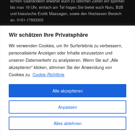
echten Saarländerin erwartet euch zu üblichen Zeiten evt spontan
bis max 19 Uhr, einfach am Tel fragen.Sie bietet euch Nuru, B2B
und klassische Erotik Massagen, sowie den Hostessen Bereich
an. 0151-17933303
Dieser Eintrag wurde von
Jacky
unter
Allgemein
veröffentlicht. Setze
Wir schätzen Ihre Privatsphäre
ein Lesezeichen für den
Permalink
.
Wir verwenden Cookies, um Ihr Surferlebnis zu verbessern,
personalisierte Anzeigen oder Inhalte einzusetzen und
Datenschutz
Stolz präsentiert von WordPress
unseren Datenverkehr zu analysieren. Wenn Sie auf „Alle
akzeptieren" klicken, stimmen Sie der Anwendung von
Cookies zu.
Cookie-Richtlinie
Alle akzeptieren
Anpassen
Alles ablehnen