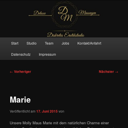
Zum
– Das Original –
primären
Inhalt
springen
Deluxe Massagen And More
Hauptmenü
Start
Studio
Team
Jobs
Kontakt/Anfahrt
Datenschutz
Impressum
Beitragsnavigation
←
Vorheriger
Nächster
→
Marie
Veröffentlicht am
17. Juni 2015
von
Unsere Molly Maus Marie mit dem natürlichen Charme einer