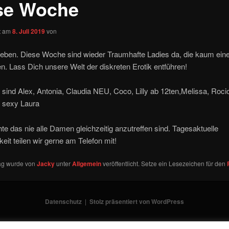
se Woche
ht am
8. Juli 2019
von
 Lieben. Diese Woche sind wieder Traumhafte Ladies da, die kaum ei
en. Lass Dich unsere Welt der diskreten Erotik entführen!
ind Alex, Antonia, Claudia NEU, Coco, Lilly ab 12ten,Melissa, Roci
 sexy Laura
hte das nie alle Damen gleichzeitig anzutreffen sind. Tagesaktuelle
keit teilen wir gerne am Telefon mit!
rag wurde von
Jacky
unter
Allgemein
veröffentlicht. Setze ein Lesezeichen für den
Datenschutz
Stolz präsentiert von WordPress