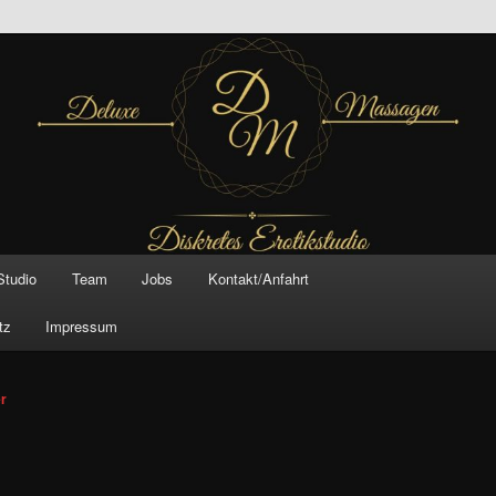
inal –
xe Massagen And
e
Studio
Team
Jobs
Kontakt/Anfahrt
tz
Impressum
vigation
er