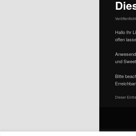
Die
Veröffentlic
Hallo Ihr
offen lass
Anwesend s
und Sweet
Bitte beac
Erreichbar
Dieser Eint