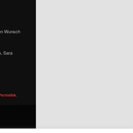
nen Wunsch
o, Sara
Permalink
.