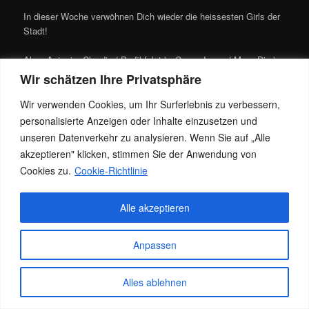
In dieser Woche verwöhnen Dich wieder die heissesten Girls der
Stadt!
Alex, Antonia, Claudia ( Profil folgt ) , Coco, Jenny ( Mo + Die ),
Lilly, Melissa, Rocio, Sara & Sweet sexy Laura!
Wir schätzen Ihre Privatsphäre
Wir verwenden Cookies, um Ihr Surferlebnis zu verbessern,
Bitte beachtet das Wir nie alle gleichzeitig anwesend sind und
Tagesaktuelle Erreichbarkeit nur am Telefon bekannt gegeben
personalisierte Anzeigen oder Inhalte einzusetzen und
wird.
unseren Datenverkehr zu analysieren. Wenn Sie auf „Alle
akzeptieren" klicken, stimmen Sie der Anwendung von
Dieser Eintrag wurde von
Jacky
unter
Allgemein
veröffentlicht. Setze
Cookies zu.
Cookie-Richtlinie
ein Lesezeichen für den
Permalink
.
Alle akzeptieren
Datenschutz
Stolz präsentiert von WordPress
Anpassen
Alles ablehnen