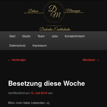
Zum
– Das Original –
primären
Inhalt
springen
Deluxe Massagen And More
Hauptmenü
Start
Studio
Team
Jobs
Kontakt/Anfahrt
Datenschutz
Impressum
Beitragsnavigation
←
Vorheriger
Nächster
→
Besetzung diese Woche
Veröffentlicht am
15. Juli 2019
von
Moin moin liebe Liebenden ;o)