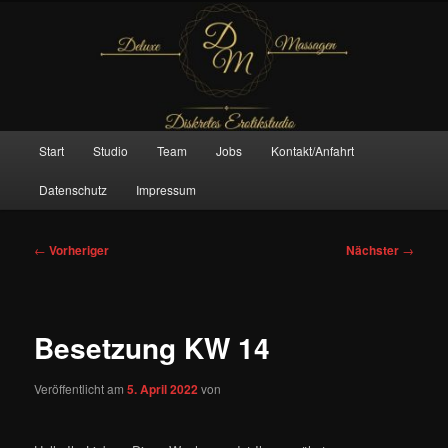
Zum
– Das Original –
primären
Inhalt
springen
Deluxe Massagen And More
Hauptmenü
Start
Studio
Team
Jobs
Kontakt/Anfahrt
Datenschutz
Impressum
Beitragsnavigation
←
Vorheriger
Nächster
→
Besetzung KW 14
Veröffentlicht am
5. April 2022
von