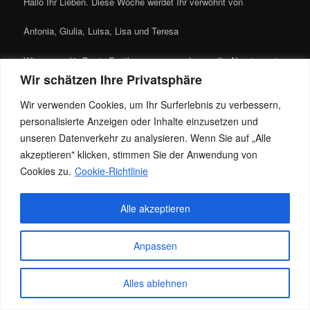
Hallo Ihr Lieben. Diese Woche werdet Ihr verwöhnt von
Antonia, Giulia, Luisa, Lisa und Teresa
Wir sorgen für Beste Erotikmassagen und sexuelle Abenteuer, in
jedem Fall sind wir eine der besten Adressen für Entspannung ;o)
Wir schätzen Ihre Privatsphäre
Dieser Eintrag wurde von
Jacky
unter
Allgemein
veröffentlicht. Setze
Wir verwenden Cookies, um Ihr Surferlebnis zu verbessern,
ein Lesezeichen für den
Permalink
.
personalisierte Anzeigen oder Inhalte einzusetzen und
unseren Datenverkehr zu analysieren. Wenn Sie auf „Alle
akzeptieren" klicken, stimmen Sie der Anwendung von
Datenschutz
Stolz präsentiert von WordPress
Cookies zu.
Cookie-Richtlinie
Alle akzeptieren
Anpassen
Alles ablehnen