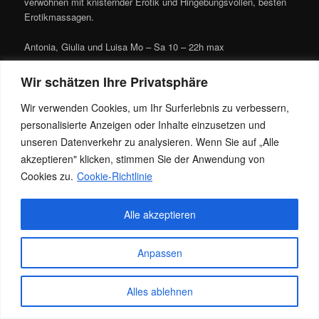
verwöhnen mit knisternder Erotik und Hingebungsvollen, besten
Erotikmassagen.
Antonia, Giulia und Luisa Mo – Sa 10 – 22h max
Lisa Do / Fr 10 – 18h
Wir schätzen Ihre Privatsphäre
Wir verwenden Cookies, um Ihr Surferlebnis zu verbessern,
Teresa ab Die nach Absprache
personalisierte Anzeigen oder Inhalte einzusetzen und
Dieser Eintrag wurde von
Jacky
unter
Allgemein
veröffentlicht. Setze
unseren Datenverkehr zu analysieren. Wenn Sie auf „Alle
ein Lesezeichen für den
Permalink
.
akzeptieren" klicken, stimmen Sie der Anwendung von
Cookies zu.
Cookie-Richtlinie
Datenschutz
Stolz präsentiert von WordPress
Alle akzeptieren
Anpassen
Alles ablehnen