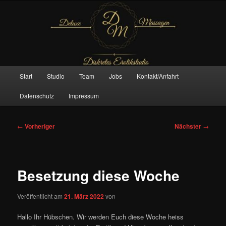
Zum
– Das Original –
primären
Inhalt
springen
Deluxe Massagen And More
Hauptmenü
Start
Studio
Team
Jobs
Kontakt/Anfahrt
Datenschutz
Impressum
Beitragsnavigation
←
Vorheriger
Nächster
→
Besetzung diese Woche
Veröffentlicht am
21. März 2022
von
Hallo Ihr Hübschen. Wir werden Euch diese Woche heiss