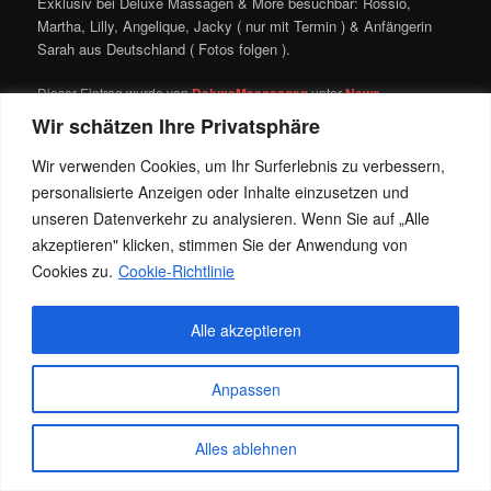
Exklusiv bei Deluxe Massagen & More besuchbar: Rossio,
Martha, Lilly, Angelique, Jacky ( nur mit Termin ) & Anfängerin
Sarah aus Deutschland ( Fotos folgen ).
Dieser Eintrag wurde von
DeluxeMasssagen
unter
News
veröffentlicht. Setze ein Lesezeichen für den
Permalink
.
Wir schätzen Ihre Privatsphäre
Wir verwenden Cookies, um Ihr Surferlebnis zu verbessern,
personalisierte Anzeigen oder Inhalte einzusetzen und
Datenschutz
Stolz präsentiert von WordPress
unseren Datenverkehr zu analysieren. Wenn Sie auf „Alle
akzeptieren" klicken, stimmen Sie der Anwendung von
Cookies zu.
Cookie-Richtlinie
Alle akzeptieren
Anpassen
Alles ablehnen