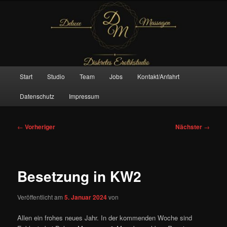
Zum
– Das Original –
primären
Inhalt
springen
Deluxe Massagen And More
Hauptmenü
Start
Studio
Team
Jobs
Kontakt/Anfahrt
Datenschutz
Impressum
Beitragsnavigation
←
Vorheriger
Nächster
→
Besetzung in KW2
Veröffentlicht am
5. Januar 2024
von
Allen ein frohes neues Jahr. In der kommenden Woche sind