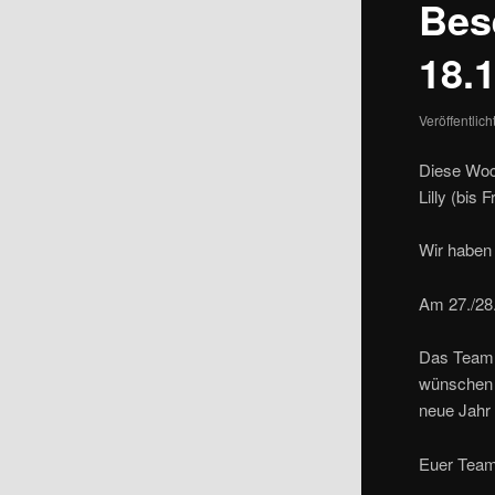
Bes
18.1
Veröffentlic
Diese Woch
Lilly (bis 
Wir haben 
Am 27./28.
Das Team D
wünschen E
neue Jahr
Euer Tea