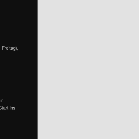
Freitag),
ir
tart ins