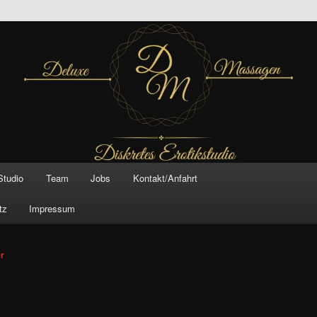
inal –
xe Massagen And
e
Studio
Team
Jobs
Kontakt/Anfahrt
tz
Impressum
vigation
er