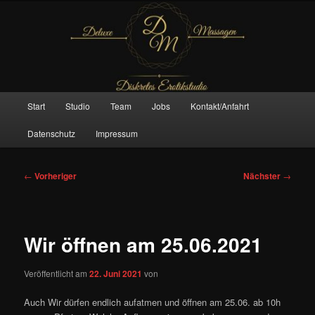
Zum
– Das Original –
primären
Inhalt
springen
Deluxe Massagen And More
Hauptmenü
Start
Studio
Team
Jobs
Kontakt/Anfahrt
Datenschutz
Impressum
Beitragsnavigation
←
Vorheriger
Nächster
→
Wir öffnen am 25.06.2021
Veröffentlicht am
22. Juni 2021
von
Auch Wir dürfen endlich aufatmen und öffnen am 25.06. ab 10h