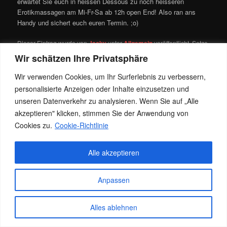
erwartet Sie euch in heissen Dessous zu noch heisseren
Erotikmassagen am Mi-Fr-Sa ab 12h open End! Also ran ans
Handy und sichert euch euren Termin. ;o)
Dieser Eintrag wurde von
Jacky
unter
Allgemein
veröffentlicht. Setze
ein Lesezeichen für den
Permalink
.
Wir schätzen Ihre Privatsphäre
Wir verwenden Cookies, um Ihr Surferlebnis zu verbessern,
personalisierte Anzeigen oder Inhalte einzusetzen und
Datenschutz
Stolz präsentiert von WordPress
unseren Datenverkehr zu analysieren. Wenn Sie auf „Alle
akzeptieren" klicken, stimmen Sie der Anwendung von
Cookies zu.
Cookie-Richtlinie
Alle akzeptieren
Anpassen
Alles ablehnen