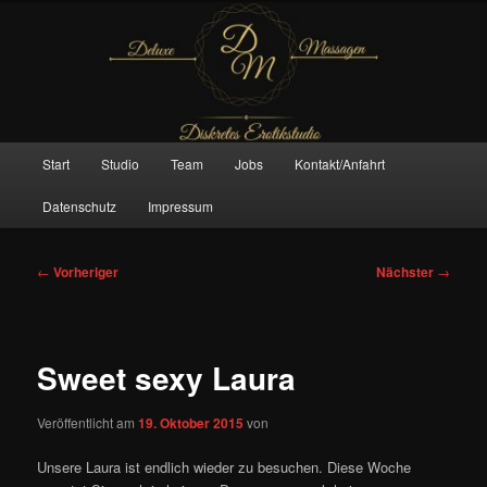
Zum
– Das Original –
primären
Inhalt
springen
Deluxe Massagen And More
Hauptmenü
Start
Studio
Team
Jobs
Kontakt/Anfahrt
Datenschutz
Impressum
Beitragsnavigation
←
Vorheriger
Nächster
→
Sweet sexy Laura
Veröffentlicht am
19. Oktober 2015
von
Unsere Laura ist endlich wieder zu besuchen. Diese Woche