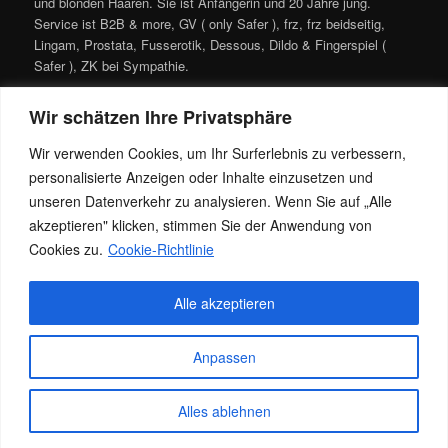
und blonden Haaren. Sie ist Anfängerin und 20 Jahre jung.
Service ist B2B & more, GV ( only Safer ), frz, frz beidseitig,
Lingam, Prostata, Fusserotik, Dessous, Dildo & Fingerspiel (
Safer ), ZK bei Sympathie.
Sedcard und Fotos folgen.
Wir schätzen Ihre Privatsphäre
Besuchbar von täglich von 11-22h, für infos könnt Ihr gern
Wir verwenden Cookies, um Ihr Surferlebnis zu verbessern,
durchklingeln!
personalisierte Anzeigen oder Inhalte einzusetzen und
unseren Datenverkehr zu analysieren. Wenn Sie auf „Alle
akzeptieren" klicken, stimmen Sie der Anwendung von
Cookies zu.
Cookie-Richtlinie
Dieser Eintrag wurde von
Jacky
unter
News
veröffentlicht. Setze ein
Alle akzeptieren
Lesezeichen für den
Permalink
.
Anpassen
Datenschutz
Stolz präsentiert von WordPress
Alles ablehnen