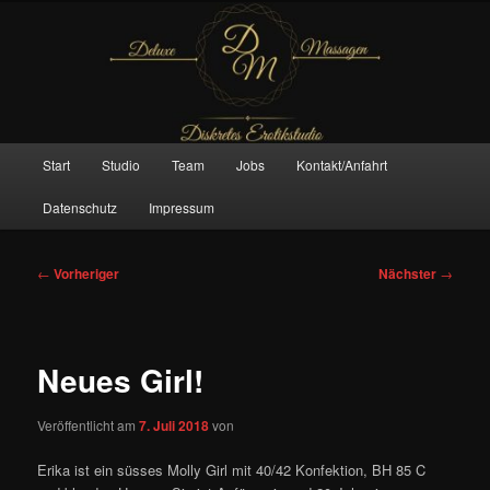
Zum
– Das Original –
primären
Inhalt
springen
Deluxe Massagen And More
Hauptmenü
Start
Studio
Team
Jobs
Kontakt/Anfahrt
Datenschutz
Impressum
Beitragsnavigation
←
Vorheriger
Nächster
→
Neues Girl!
Veröffentlicht am
7. Juli 2018
von
Erika ist ein süsses Molly Girl mit 40/42 Konfektion, BH 85 C