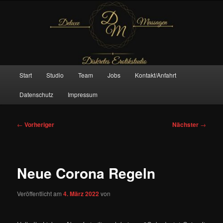
Zum
– Das Original –
primären
Inhalt
springen
Deluxe Massagen And More
Hauptmenü
Start
Studio
Team
Jobs
Kontakt/Anfahrt
Datenschutz
Impressum
Beitragsnavigation
←
Vorheriger
Nächster
→
Neue Corona Regeln
Veröffentlicht am
4. März 2022
von