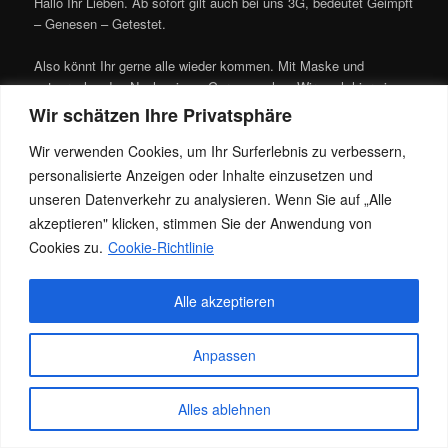
Hallo Ihr Lieben. Ab sofort gilt auch bei uns 3G, bedeutet Geimpft
– Genesen – Getestet.
Also könnt Ihr gerne alle wieder kommen. Mit Maske und
entsprechenden Nachweisen. Gerne machen Wir euch hier einen
Test. Die Tests bieten wir selbstverständlich Gratis an, in eurem
Wir schätzen Ihre Privatsphäre
und unserem Interesse.
Wir verwenden Cookies, um Ihr Surferlebnis zu verbessern,
Bleibt alle gesund, bis bald eure Jacky
personalisierte Anzeigen oder Inhalte einzusetzen und
unseren Datenverkehr zu analysieren. Wenn Sie auf „Alle
Dieser Eintrag wurde von
Jacky
unter
Allgemein
veröffentlicht. Setze
akzeptieren" klicken, stimmen Sie der Anwendung von
ein Lesezeichen für den
Permalink
.
Cookies zu.
Cookie-Richtlinie
Alle akzeptieren
Datenschutz
Stolz präsentiert von WordPress
Anpassen
Alles ablehnen