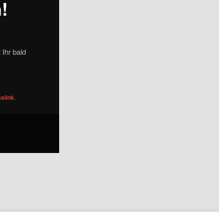
!
 Ihr bald
alink
.