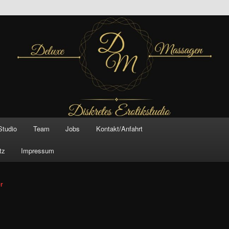
inal –
xe Massagen And
e
Studio
Team
Jobs
Kontakt/Anfahrt
tz
Impressum
vigation
er