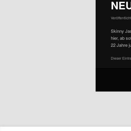
NEU
Veröffentlic
Skinny Jas
hier, ab so
22 Jahre j
Dieser Eint