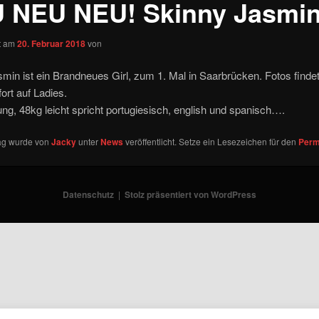
 NEU NEU! Skinny Jasmin
ht am
20. Februar 2018
von
min ist ein Brandneues Girl, zum 1. Mal in Saarbrücken. Fotos findet
fort auf Ladies.
ung, 48kg leicht spricht portugiesisch, english und spanisch….
rag wurde von
Jacky
unter
News
veröffentlicht. Setze ein Lesezeichen für den
Perm
Datenschutz
Stolz präsentiert von WordPress