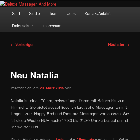
Zum
– Das Original –
primären
Hauptmenü
Start
Studio
Team
Jobs
Kontakt/Anfahrt
Inhalt
springen
Deluxe Massagen And More
Datenschutz
Impressum
Beitragsnavigation
←
Vorheriger
Nächster
→
Neu Natalia
Veröffentlicht am
20. März 2015
von
Natalia ist eine 170 cm, heisse junge Dame mit Beinen bis zum
Himmel… Sie bietet ausschliesslich Erotische Massagen an mit
Lingam zum Happy End und Prostata Massagen von aussen. Sie
ist diese Woche NUR heute 17.30 bis 21.30 Uhr zu besuchen.Tel
0151-17933303
Dieser Eintrag wurde von
Jacky
unter
Allgemein
veröffentlicht. Setze