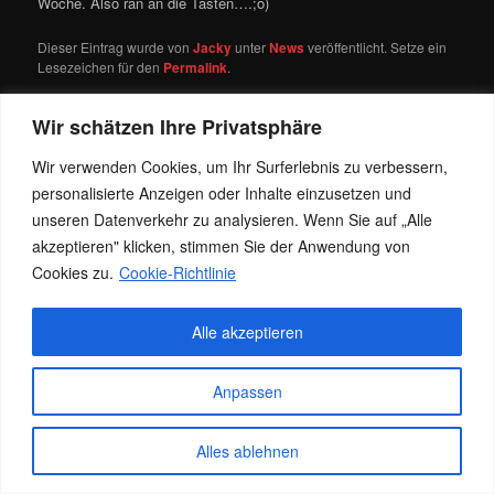
Woche. Also ran an die Tasten….;o)
Dieser Eintrag wurde von
Jacky
unter
News
veröffentlicht. Setze ein
Lesezeichen für den
Permalink
.
Wir schätzen Ihre Privatsphäre
Datenschutz
Stolz präsentiert von WordPress
Wir verwenden Cookies, um Ihr Surferlebnis zu verbessern,
personalisierte Anzeigen oder Inhalte einzusetzen und
unseren Datenverkehr zu analysieren. Wenn Sie auf „Alle
akzeptieren" klicken, stimmen Sie der Anwendung von
Cookies zu.
Cookie-Richtlinie
Alle akzeptieren
Anpassen
Alles ablehnen