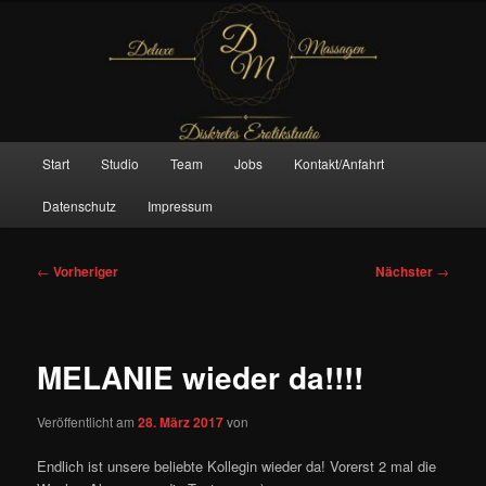
Zum
– Das Original –
primären
Inhalt
springen
Deluxe Massagen And More
Hauptmenü
Start
Studio
Team
Jobs
Kontakt/Anfahrt
Datenschutz
Impressum
Beitragsnavigation
←
Vorheriger
Nächster
→
MELANIE wieder da!!!!
Veröffentlicht am
28. März 2017
von
Endlich ist unsere beliebte Kollegin wieder da! Vorerst 2 mal die