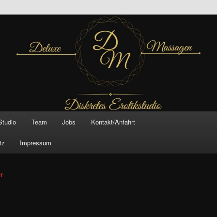
inal –
xe Massagen And
e
Studio
Team
Jobs
Kontakt/Anfahrt
tz
Impressum
vigation
er