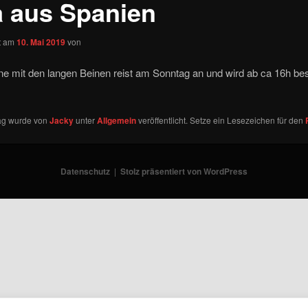
a aus Spanien
ht am
10. Mai 2019
von
ne mit den langen Beinen reist am Sonntag an und wird ab ca 16h b
rag wurde von
Jacky
unter
Allgemein
veröffentlicht. Setze ein Lesezeichen für den
Datenschutz
Stolz präsentiert von WordPress