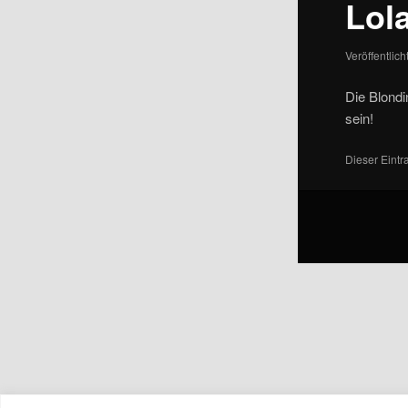
Lol
Veröffentlic
Die Blondi
sein!
Dieser Eint