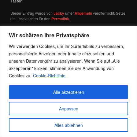
Tasten!
Dieser Eintrag wurde von
Jacky
unter
Allgemein
veröffentlicht. Setze
ein Lesezeichen für den
Permalink
.
Wir schätzen Ihre Privatsphäre
Datenschutz
Stolz präsentiert von WordPress
Wir verwenden Cookies, um Ihr Surferlebnis zu verbessern,
personalisierte Anzeigen oder Inhalte einzusetzen und
unseren Datenverkehr zu analysieren. Wenn Sie auf „Alle
akzeptieren" klicken, stimmen Sie der Anwendung von
Cookies zu.
Cookie-Richtlinie
Alle akzeptieren
Anpassen
Alles ablehnen