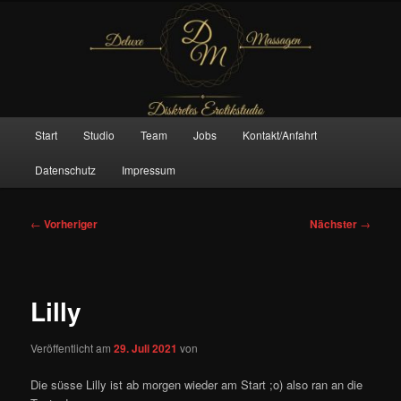
Zum
– Das Original –
primären
Inhalt
springen
Deluxe Massagen And More
Hauptmenü
Start
Studio
Team
Jobs
Kontakt/Anfahrt
Datenschutz
Impressum
Beitragsnavigation
←
Vorheriger
Nächster
→
Lilly
Veröffentlicht am
29. Juli 2021
von
Die süsse Lilly ist ab morgen wieder am Start ;o) also ran an die