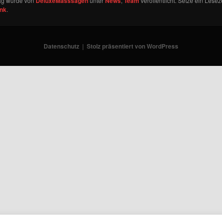
rag wurde von
DeluxeMasssagen
unter
News
,
Team
veröffentlicht. Setze ein Lesez
ink
.
Datenschutz
Stolz präsentiert von WordPress