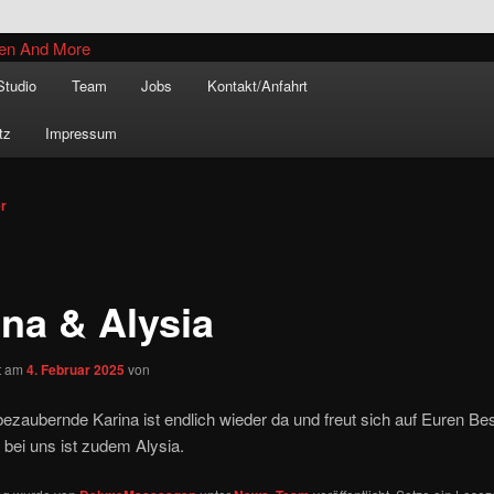
inal –
Studio
Team
Jobs
Kontakt/Anfahrt
xe Massagen And
tz
Impressum
e
vigation
er
ina & Alysia
ht am
4. Februar 2025
von
 bezaubernde Karina ist endlich wieder da und freut sich auf Euren B
 bei uns ist zudem Alysia.