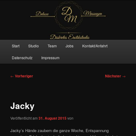
Zum
– Das Original –
primären
Inhalt
springen
Deluxe Massagen And More
Hauptmenü
Start
Studio
Team
Jobs
Kontakt/Anfahrt
Datenschutz
Impressum
Beitragsnavigation
←
Vorheriger
Nächster
→
Jacky
Veröffentlicht am
31. August 2015
von
Jacky’s Hände zaubern die ganze Woche, Entspannung