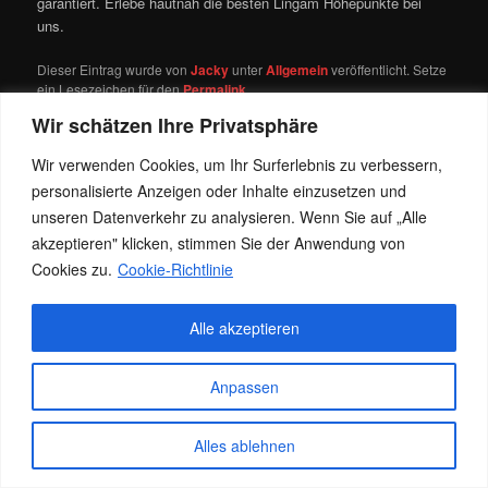
garantiert. Erlebe hautnah die besten Lingam Höhepunkte bei
uns.
Dieser Eintrag wurde von
Jacky
unter
Allgemein
veröffentlicht. Setze
ein Lesezeichen für den
Permalink
.
Wir schätzen Ihre Privatsphäre
Wir verwenden Cookies, um Ihr Surferlebnis zu verbessern,
Datenschutz
Stolz präsentiert von WordPress
personalisierte Anzeigen oder Inhalte einzusetzen und
unseren Datenverkehr zu analysieren. Wenn Sie auf „Alle
akzeptieren" klicken, stimmen Sie der Anwendung von
Cookies zu.
Cookie-Richtlinie
Alle akzeptieren
Anpassen
Alles ablehnen