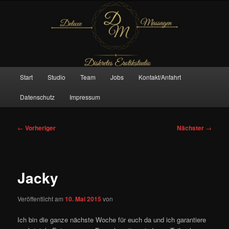
Zum
– Das Original –
primären
Inhalt
springen
Deluxe Massagen And More
Hauptmenü
Start
Studio
Team
Jobs
Kontakt/Anfahrt
Datenschutz
Impressum
Beitragsnavigation
←
Vorheriger
Nächster
→
Jacky
Veröffentlicht am
10. Mai 2015
von
Ich bin die ganze nächste Woche für euch da und ich garantiere