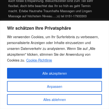
euch totale Entspannung. Besuchszeiten sind zum Teil sehr
flexibel, doch bitte beachtet das Ihr so früh es geht Termin
macht. Erlebe Hautnahe Traumhafte Massagen und Lingam
Massage auf höchstem Niveau….;o) tel 0151-17933303
Dieser Eintrag wurde von
Jacky
unter
Allgemein
veröffentlicht. Setze
Wir schätzen Ihre Privatsphäre
ein Lesezeichen für den
Permalink
.
Wir verwenden Cookies, um Ihr Surferlebnis zu verbessern,
personalisierte Anzeigen oder Inhalte einzusetzen und
Datenschutz
Stolz präsentiert von WordPress
unseren Datenverkehr zu analysieren. Wenn Sie auf „Alle
akzeptieren" klicken, stimmen Sie der Anwendung von
Cookies zu.
Cookie-Richtlinie
Alle akzeptieren
Anpassen
Alles ablehnen