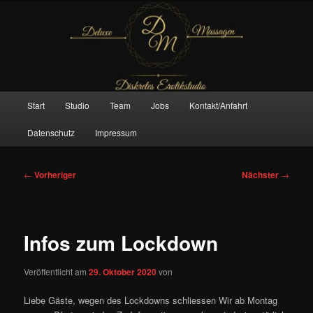
Zum
– Das Original –
primären
Inhalt
springen
Deluxe Massagen And More
Hauptmenü
Start
Studio
Team
Jobs
Kontakt/Anfahrt
Datenschutz
Impressum
Beitragsnavigation
←
Vorheriger
Nächster
→
Infos zum Lockdown
Veröffentlicht am
29. Oktober 2020
von
Liebe Gäste, wegen des Lockdowns schliessen Wir ab Montag