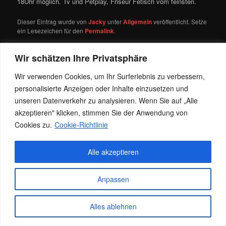
18Uhr möglich. Tv und Petplay, Friseur Fetisch vom feinsten.
Dieser Eintrag wurde von
Jacky
unter
Allgemein
veröffentlicht. Setze
ein Lesezeichen für den
Permalink
.
Wir schätzen Ihre Privatsphäre
Datenschutz
Stolz präsentiert von WordPress
Wir verwenden Cookies, um Ihr Surferlebnis zu verbessern,
personalisierte Anzeigen oder Inhalte einzusetzen und
unseren Datenverkehr zu analysieren. Wenn Sie auf „Alle
akzeptieren" klicken, stimmen Sie der Anwendung von
Cookies zu.
Cookie-Richtlinie
Alle akzeptieren
Anpassen
Alles ablehnen