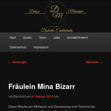
Zum
– Das Original –
primären
Inhalt
springen
Deluxe Massagen And More
Hauptmenü
Start
Studio
Team
Jobs
Kontakt/Anfahrt
Datenschutz
Impressum
Beitragsnavigation
←
Vorheriger
Nächster
→
Fräulein Mina Bizarr
Veröffentlicht am
9. Februar 2015
von
Diese Woche am Mittwoch und Donnerstag sind Termine bis