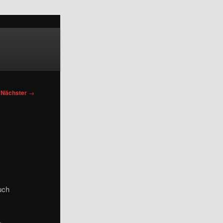
Nächster
→
uch