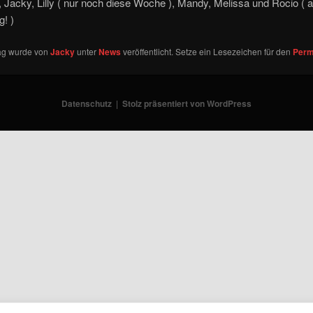
 Jacky, Lilly ( nur noch diese Woche ), Mandy, Melissa und Rocio ( 
! )
rag wurde von
Jacky
unter
News
veröffentlicht. Setze ein Lesezeichen für den
Perm
Datenschutz
Stolz präsentiert von WordPress