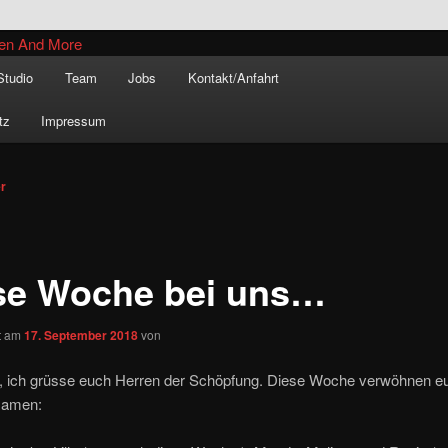
inal –
Studio
Team
Jobs
Kontakt/Anfahrt
xe Massagen And
tz
Impressum
e
vigation
er
se Woche bei uns…
ht am
17. September 2018
von
, ich grüsse euch Herren der Schöpfung. Diese Woche verwöhnen e
Damen: