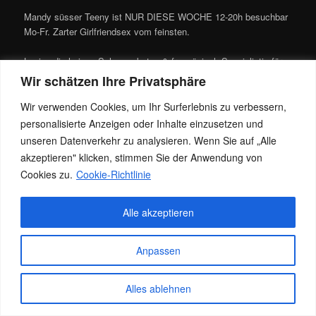
Mandy süsser Teeny ist NUR DIESE WOCHE 12-20h besuchbar
Mo-Fr. Zarter Girlfriendsex vom feinsten.
Louisa die heisse Schmusekatze & französisch Spezialistin für
B2B und mehr, erwartet euch täglich 10-22h.
Wir schätzen Ihre Privatsphäre
Wir verwenden Cookies, um Ihr Surferlebnis zu verbessern,
Melissa Caprice Rubensengel ab Mittwoch besuchbar , am
besten mit Termin.
personalisierte Anzeigen oder Inhalte einzusetzen und
unseren Datenverkehr zu analysieren. Wenn Sie auf „Alle
akzeptieren" klicken, stimmen Sie der Anwendung von
Cookies zu.
Cookie-Richtlinie
Dieser Eintrag wurde von
Jacky
unter
News
veröffentlicht. Setze ein
Lesezeichen für den
Permalink
.
Alle akzeptieren
Datenschutz
Stolz präsentiert von WordPress
Anpassen
Alles ablehnen