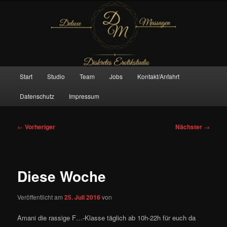
Zum
– Das Original –
primären
Inhalt
springen
Deluxe Massagen And More
Hauptmenü
Start
Studio
Team
Jobs
Kontakt/Anfahrt
Datenschutz
Impressum
Beitragsnavigation
←
Vorheriger
Nächster
→
Diese Woche
Veröffentlicht am
25. Juli 2016
von
Amani die rassige F…-Klasse täglich ab 10h-22h für euch da