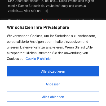
SEX Abenteuer findest Du bei uns… Diese Woche sind täglich
mind 5 Damen für euch da, zauberhaft sexy und überaus
zärtlich….. Also rufe an… ;o)
Dieser Eintrag wurde von
Jacky
unter
Allgemein
veröffentlicht. Setze
ein Lesezeichen für den
Permalink
.
Wir schätzen Ihre Privatsphäre
Wir verwenden Cookies, um Ihr Surferlebnis zu verbessern,
personalisierte Anzeigen oder Inhalte einzusetzen und
Datenschutz
Stolz präsentiert von WordPress
unseren Datenverkehr zu analysieren. Wenn Sie auf „Alle
akzeptieren" klicken, stimmen Sie der Anwendung von
Cookies zu.
Cookie-Richtlinie
Alle akzeptieren
Anpassen
Alles ablehnen