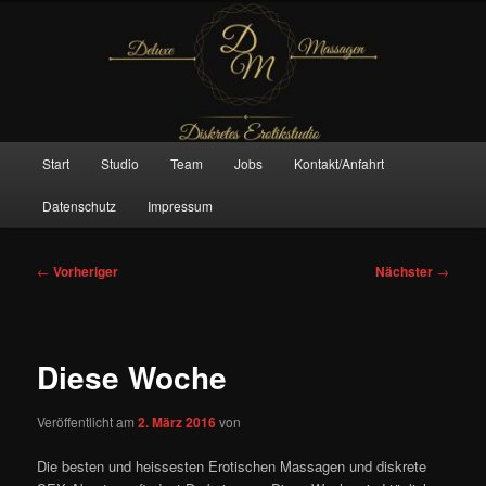
Zum
– Das Original –
primären
Inhalt
springen
Deluxe Massagen And More
Hauptmenü
Start
Studio
Team
Jobs
Kontakt/Anfahrt
Datenschutz
Impressum
Beitragsnavigation
←
Vorheriger
Nächster
→
Diese Woche
Veröffentlicht am
2. März 2016
von
Die besten und heissesten Erotischen Massagen und diskrete