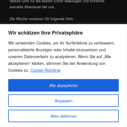
heisse Girls für die besten Erotik Massagen und sinnliche
sexuelle Abenteuer bei uns.
Die Woche verüssen Dir folgende Girls :
Alex, Claudia bis Freitag, Coco Fr + Sa, Jenny Mo + Die, Milana
Wir schätzen Ihre Privatsphäre
bis Donnerstag, Melissa, Rocio, Sara Und Sweet sexy Laura
Wir verwenden Cookies, um Ihr Surferlebnis zu verbessern,
Die Tagesaktuelle Erreichbarkeit geben wir gerne am Telefon
personalisierte Anzeigen oder Inhalte einzusetzen und
bekannt unter Tel.: 0151-17933303
unseren Datenverkehr zu analysieren. Wenn Sie auf „Alle
akzeptieren" klicken, stimmen Sie der Anwendung von
Dieser Eintrag wurde von
Jacky
unter
Allgemein
veröffentlicht. Setze
Cookies zu.
Cookie-Richtlinie
ein Lesezeichen für den
Permalink
.
Alle akzeptieren
Datenschutz
Stolz präsentiert von WordPress
Anpassen
Alles ablehnen