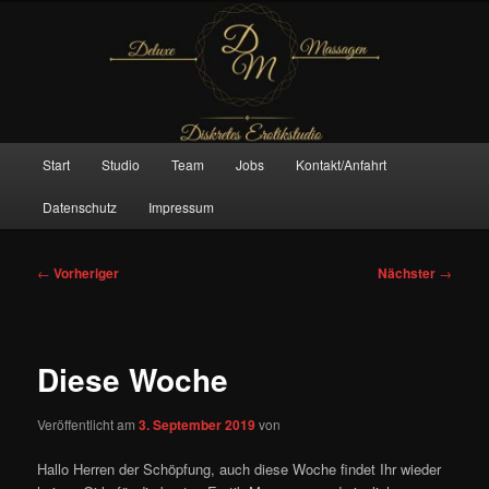
Zum
– Das Original –
primären
Inhalt
springen
Deluxe Massagen And More
Hauptmenü
Start
Studio
Team
Jobs
Kontakt/Anfahrt
Datenschutz
Impressum
Beitragsnavigation
←
Vorheriger
Nächster
→
Diese Woche
Veröffentlicht am
3. September 2019
von
Hallo Herren der Schöpfung, auch diese Woche findet Ihr wieder