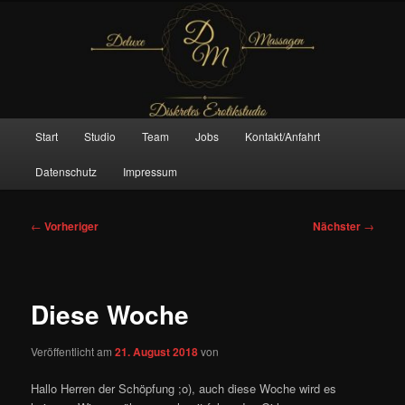
Zum
– Das Original –
primären
Inhalt
springen
Deluxe Massagen And More
Hauptmenü
Start
Studio
Team
Jobs
Kontakt/Anfahrt
Datenschutz
Impressum
Beitragsnavigation
←
Vorheriger
Nächster
→
Diese Woche
Veröffentlicht am
21. August 2018
von
Hallo Herren der Schöpfung ;o), auch diese Woche wird es