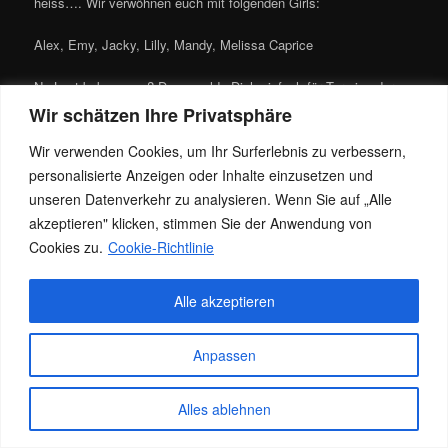
heiss…. Wir verwöhnen euch mit folgenden Girls:
Alex, Emy, Jacky, Lilly, Mandy, Melissa Caprice
Na Lust bekommen? Dann melde Dich einfach für Termin oder
schau spontan vorbei.
Wir schätzen Ihre Privatsphäre
Wir verwenden Cookies, um Ihr Surferlebnis zu verbessern,
Tel.: 0151-17933303
personalisierte Anzeigen oder Inhalte einzusetzen und
unseren Datenverkehr zu analysieren. Wenn Sie auf „Alle
akzeptieren" klicken, stimmen Sie der Anwendung von
Dieser Eintrag wurde von
Jacky
unter
News
veröffentlicht. Setze ein
Cookies zu.
Cookie-Richtlinie
Lesezeichen für den
Permalink
.
Alle akzeptieren
Datenschutz
Stolz präsentiert von WordPress
Anpassen
Alles ablehnen