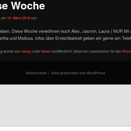
se Woche
ht am
19. März 2018
von
 Lieben. Diese Woche verwöhnen euch Alex, Jasmin, Laura ( NUR MI a
tha und Melissa. Infos über Erreichbarkeit geben wir gerne am Tele
rag wurde von
Jacky
unter
News
veröffentlicht. Setze ein Lesezeichen für den
Perm
Datenschutz
Stolz präsentiert von WordPress