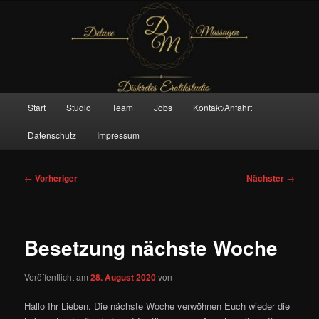
Zum
– Das Original –
primären
Inhalt
springen
Deluxe Massagen And More
Hauptmenü
Start
Studio
Team
Jobs
Kontakt/Anfahrt
Datenschutz
Impressum
Beitragsnavigation
←
Vorheriger
Nächster
→
Besetzung nächste Woche
Veröffentlicht am
28. August 2020
von
Hallo Ihr Lieben. Die nächste Woche verwöhnen Euch wieder die