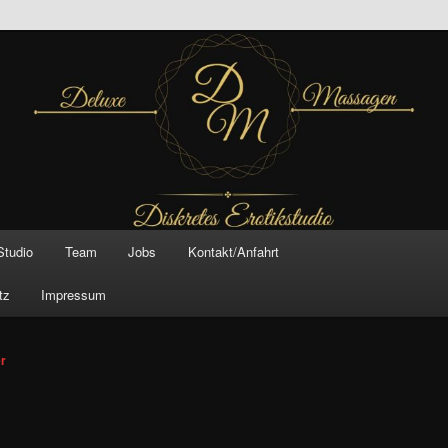
inal –
xe Massagen And
e
Studio
Team
Jobs
Kontakt/Anfahrt
tz
Impressum
vigation
er