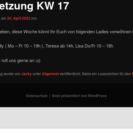
etzung KW 17
ht am
25. April 2022
von
Lieben, diese Woche könnt Ihr Euch von folgenden Ladies verwöhnen 
illy ( Mo – Fr 10 – 19h ), Teresa ab 14h, Lisa Do/Fr 10 – 18h
 ruft uns gerne an ;o)
rag wurde von
Jacky
unter
Allgemein
veröffentlicht. Setze ein Lesezeichen für den
Datenschutz
Stolz präsentiert von WordPress