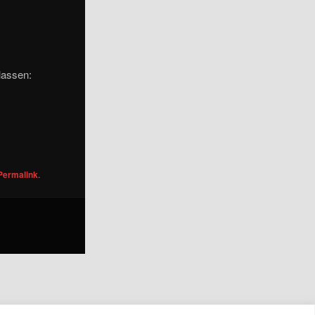
lassen:
Permalink
.