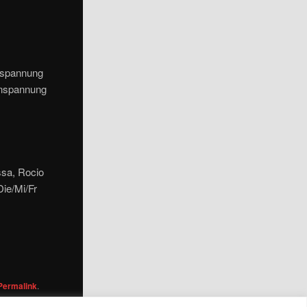
ntspannung
 Enspannung
ssa, Rocio
Die/Mi/Fr
Permalink
.