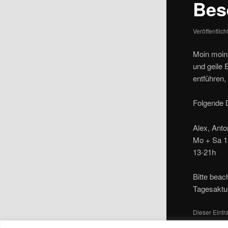
Bes
Veröffentlic
Moin moin
und geile 
entführen,
Folgende 
Alex, Ant
Mo + Sa 12
13-21h
Bitte beac
Tagesaktue
Dieser Eint