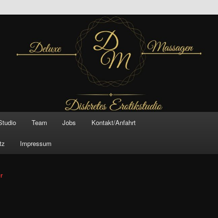
inal –
xe Massagen And
e
Studio
Team
Jobs
Kontakt/Anfahrt
tz
Impressum
vigation
er