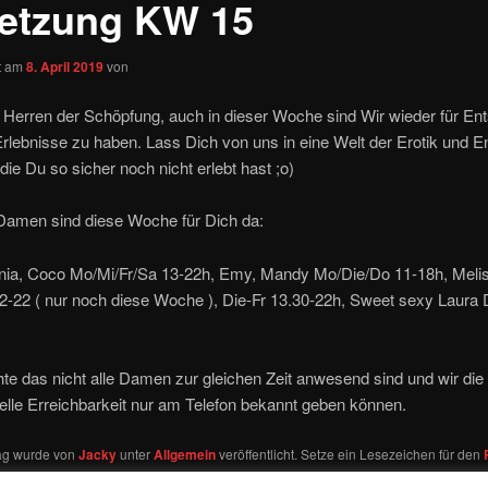
etzung KW 15
ht am
8. April 2019
von
 Herren der Schöpfung, auch in dieser Woche sind Wir wieder für E
Erlebnisse zu haben. Lass Dich von uns in eine Welt der Erotik und
 die Du so sicher noch nicht erlebt hast ;o)
Damen sind diese Woche für Dich da:
onia, Coco Mo/Mi/Fr/Sa 13-22h, Emy, Mandy Mo/Die/Do 11-18h, Meli
-22 ( nur noch diese Woche ), Die-Fr 13.30-22h, Sweet sexy Laura 
hte das nicht alle Damen zur gleichen Zeit anwesend sind und wir die
lle Erreichbarkeit nur am Telefon bekannt geben können.
rag wurde von
Jacky
unter
Allgemein
veröffentlicht. Setze ein Lesezeichen für den