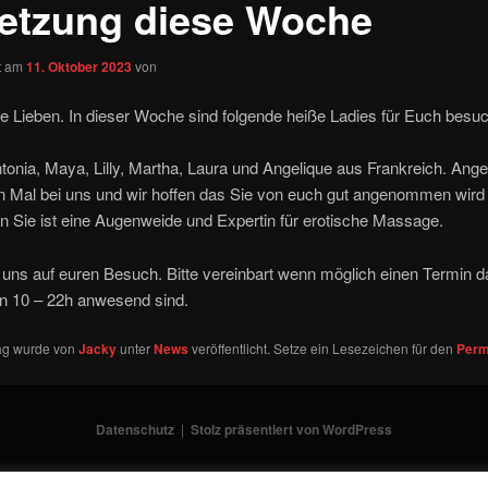
etzung diese Woche
ht am
11. Oktober 2023
von
e Lieben. In dieser Woche sind folgende heiße Ladies für Euch besuc
tonia, Maya, Lilly, Martha, Laura und Angelique aus Frankreich. Angel
n Mal bei uns und wir hoffen das Sie von euch gut angenommen wird
nn Sie ist eine Augenweide und Expertin für erotische Massage.
 uns auf euren Besuch. Bitte vereinbart wenn möglich einen Termin da
 10 – 22h anwesend sind.
rag wurde von
Jacky
unter
News
veröffentlicht. Setze ein Lesezeichen für den
Perm
Datenschutz
Stolz präsentiert von WordPress