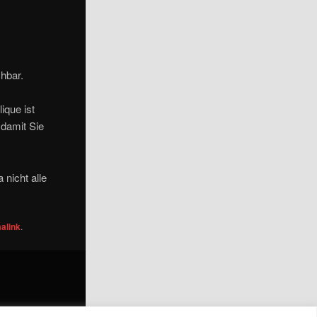
hbar.
ique ist
 damit Sie
 nicht alle
alink
.