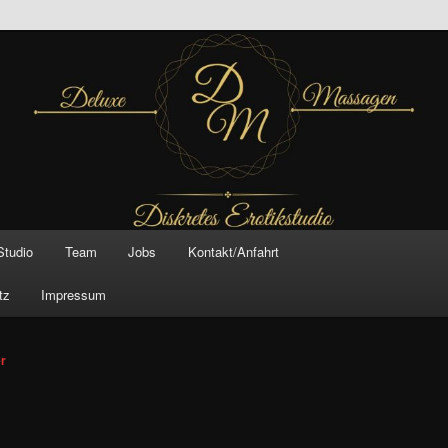
inal –
xe Massagen And
e
Studio
Team
Jobs
Kontakt/Anfahrt
tz
Impressum
vigation
er