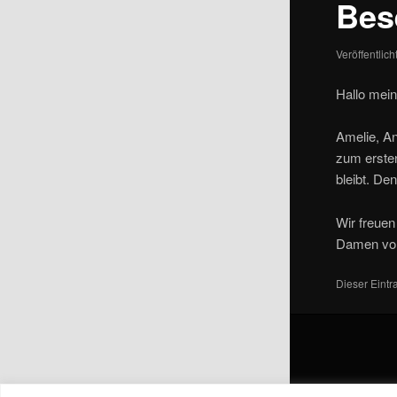
Bes
Veröffentlic
Hallo mein
Amelie, An
zum erste
bleibt. De
Wir freuen
Damen von
Dieser Eint