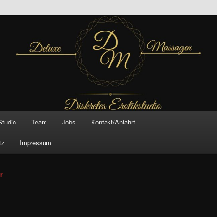
inal –
xe Massagen And
e
Studio
Team
Jobs
Kontakt/Anfahrt
tz
Impressum
vigation
er