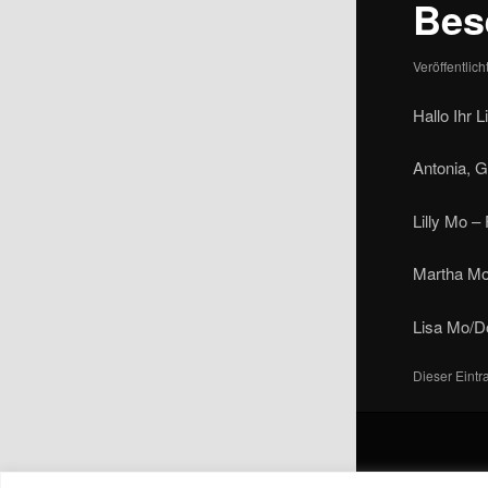
Bes
Veröffentlic
Hallo Ihr 
Antonia, G
Lilly Mo –
Martha Mo
Lisa Mo/D
Dieser Eint