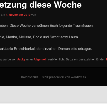
etzung diese Woche
ht am
4. November 2019
von
 Lieben. Diese Woche verwöhnen Euch folgende Traumfrauen:
nia, Martha, Melissa, Rocio und Sweet sexy Laura
saktuelle Erreichbarkeit der einzelnen Damen bitte erfragen.
rag wurde von
Jacky
unter
Allgemein
veröffentlicht. Setze ein Lesezeichen für den
Datenschutz
Stolz präsentiert von WordPress