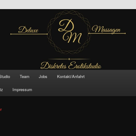
inal –
xe Massagen And
e
Studio
Team
Jobs
Kontakt/Anfahrt
tz
Impressum
vigation
er