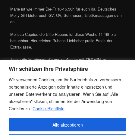
Marie ist wie immer Die-Fr 10-15.30h für euch da. Deutsches
Molly Girl bietet euch GV, OV, Schmusen, Erotikmassagen uvm
an.
Melissa Caprice die Elite Rubens ist diese Woche 11-19h zu
besuchbar. Hier erleben Rubens Liebhaber pralle Erotik der
Extraklasse.
Jacky die ist ebenso die ganze Woche mit TERMIN zu
besuchen. Bei mir gibt es die intensivsten Lingam Höhepunkte
Wir schätzen Ihre Privatsphäre
und klassische Ganzkörpermassagen.
Wir verwenden Cookies, um Ihr Surferlebnis zu verbessern,
Elena ist diese Woche nur am Freitag ab 16h für euch da.Hier
personalisierte Anzeigen oder Inhalte einzusetzen und
findest zu zarte sanfte Berührungen, B2B, klassische Massagen
unseren Datenverkehr zu analysieren. Wenn Sie auf „Alle
und NURU mit Lingammassage zum Happy End.
akzeptieren" klicken, stimmen Sie der Anwendung von
Cookies zu.
Cookie-Richtlinie
Dieser Eintrag wurde von
Jacky
unter
Allgemein
veröffentlicht. Setze
Alle akzeptieren
ein Lesezeichen für den
Permalink
.