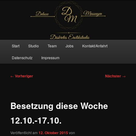
Zum
– Das Original –
primären
Inhalt
springen
Deluxe Massagen And More
Hauptmenü
Start
Studio
Team
Jobs
Kontakt/Anfahrt
Datenschutz
Impressum
Beitragsnavigation
←
Vorheriger
Nächster
→
Besetzung diese Woche
12.10.-17.10.
Veröffentlicht am
12. Oktober 2015
von