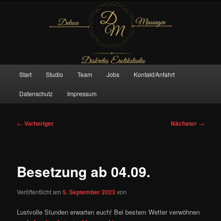
Zum
– Das Original –
primären
Inhalt
springen
Deluxe Massagen And More
Hauptmenü
Start
Studio
Team
Jobs
Kontakt/Anfahrt
Datenschutz
Impressum
Beitragsnavigation
←
Vorheriger
Nächster
→
Besetzung ab 04.09.
Veröffentlicht am
5. September 2023
von
Lustvolle Stunden erwarten euch! Bei bestem Wetter verwöhnen