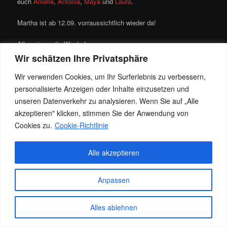
euch
Amelie
,
Antonia
,
Maya
und
Laura
.
Martha ist ab 12.09. vorraussichtlich wieder da!
Allen eine geile Woche!
Wir schätzen Ihre Privatsphäre
Dieser Eintrag wurde von
Jacky
unter
Allgemein
,
News
veröffentlicht. Setze ein Lesezeichen für den
Permalink
.
Wir verwenden Cookies, um Ihr Surferlebnis zu verbessern,
personalisierte Anzeigen oder Inhalte einzusetzen und
unseren Datenverkehr zu analysieren. Wenn Sie auf „Alle
Datenschutz
Stolz präsentiert von WordPress
akzeptieren" klicken, stimmen Sie der Anwendung von
Cookies zu.
Cookie-Richtlinie
Alle akzeptieren
Anpassen
Alles ablehnen