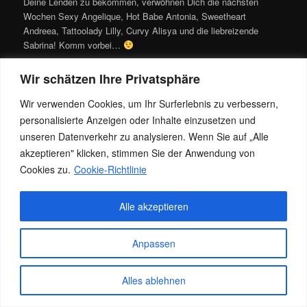
Deine Lenden zu bekommen, verwöhnen Dich die nächsten
Wochen Sexy Angelique, Hot Babe Antonia, Sweetheart
Andreea, Tattoolady Lilly, Curvy Alisya und die liebreizende
Sabrina! Komm vorbei…
Dieser Eintrag wurde von
Jacky
unter
News
,
Team
veröffentlicht.
Wir schätzen Ihre Privatsphäre
Setze ein Lesezeichen für den
Permalink
.
Wir verwenden Cookies, um Ihr Surferlebnis zu verbessern,
personalisierte Anzeigen oder Inhalte einzusetzen und
Datenschutz
Stolz präsentiert von WordPress
unseren Datenverkehr zu analysieren. Wenn Sie auf „Alle
akzeptieren" klicken, stimmen Sie der Anwendung von
Cookies zu.
Cookie-Richtlinie
Alle akzeptieren
Anpassen
Alles ablehnen