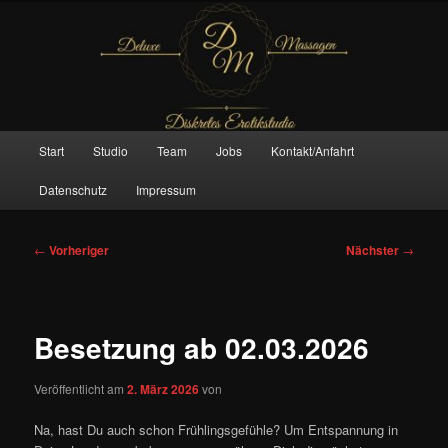
Zum
– Das Original –
primären
Inhalt
springen
Deluxe Massagen And More
Hauptmenü
Start
Studio
Team
Jobs
Kontakt/Anfahrt
Datenschutz
Impressum
Beitragsnavigation
←
Vorheriger
Nächster
→
Besetzung ab 02.03.2026
Veröffentlicht am
2. März 2026
von
Na, hast Du auch schon Frühlingsgefühle? Um Entspannung in