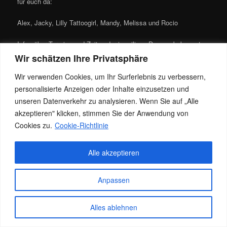
für euch da:
Alex, Jacky, Lilly Tattoogirl, Mandy, Melissa und Rocio
Infos über Termine und Zeiten der jeweiligen Damen, bekommt
Ihr Tagesaktuell am
Wir schätzen Ihre Privatsphäre
Wir verwenden Cookies, um Ihr Surferlebnis zu verbessern,
Telefon unter 0151-17933303.
personalisierte Anzeigen oder Inhalte einzusetzen und
unseren Datenverkehr zu analysieren. Wenn Sie auf „Alle
akzeptieren" klicken, stimmen Sie der Anwendung von
Dieser Eintrag wurde von
Jacky
unter
News
veröffentlicht. Setze ein
Cookies zu.
Cookie-Richtlinie
Lesezeichen für den
Permalink
.
Alle akzeptieren
Datenschutz
Stolz präsentiert von WordPress
Anpassen
Alles ablehnen