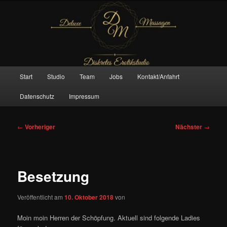
Zum
– Das Original –
primären
Inhalt
springen
Deluxe Massagen And More
Hauptmenü
Start
Studio
Team
Jobs
Kontakt/Anfahrt
Datenschutz
Impressum
Beitragsnavigation
←
Vorheriger
Nächster
→
Besetzung
Veröffentlicht am
10. Oktober 2018
von
Moin moin Herren der Schöpfung. Aktuell sind folgende Ladies