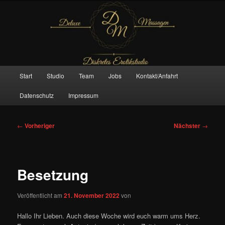
Zum
– Das Original –
primären
Inhalt
springen
Deluxe Massagen And More
Hauptmenü
Start
Studio
Team
Jobs
Kontakt/Anfahrt
Datenschutz
Impressum
Beitragsnavigation
←
Vorheriger
Nächster
→
Besetzung
Veröffentlicht am
21. November 2022
von
Hallo Ihr Lieben. Auch diese Woche wird euch warm ums Herz.