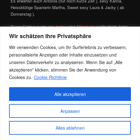
Es erwarten euch Antonia (nur noch kurze Zeit ), sexy Karina,
Heissblütige Spanierin Martha, Sweet sexy Laura & Jacky ( ab
Donnerstag ).
Dieser Eintrag wurde von
Jacky
unter
Allgemein
veröffentlicht. Setze
ein Lesezeichen für den
Permalink
.
Wir schätzen Ihre Privatsphäre
Wir verwenden Cookies, um Ihr Surferlebnis zu verbessern,
personalisierte Anzeigen oder Inhalte einzusetzen und
Datenschutz
Stolz präsentiert von WordPress
unseren Datenverkehr zu analysieren. Wenn Sie auf „Alle
akzeptieren" klicken, stimmen Sie der Anwendung von
Cookies zu.
Cookie-Richtlinie
Alle akzeptieren
Anpassen
Alles ablehnen